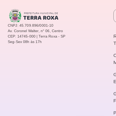
CNPJ: 45.709.896/0001-10
Av. Coronel Walter, n° 06, Centro
R
CEP: 14745-000 | Terra Roxa - SP
Seg-Sex 08h às 17h
T
M
E
F